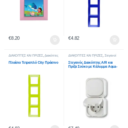
€
8.20
€
4.82
ΔΙΑΚΟΠΤΕΣ ΚΑΙ ΠΡΙΖΕΣ
,
Διακόπτες
ΔΙΑΚΟΠΤΕΣ ΚΑΙ ΠΡΙΖΕΣ
,
Στεγανοί
CITY
,
Σειρά City Pastel Χρώματα
Διακόπτες
,
Στεγανοί Διακόπτες Aqua
Top
Πλαίσιο Τετραπλό City Πράσινο
Στεγανός Διακόπτης A/R και
Πρίζα Σούκο με Κάλυμμα Aqua-
Top Λευκό