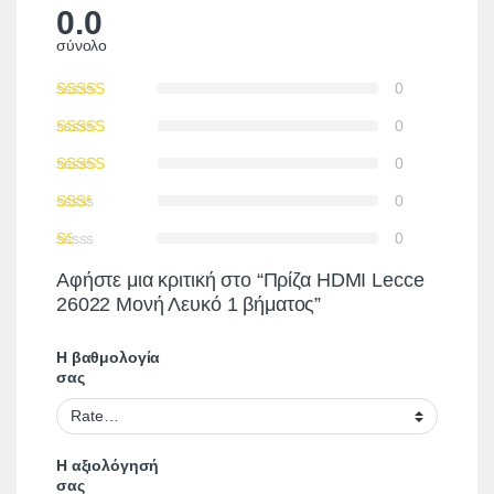
0.0
σύνολο
0
0
0
0
0
Αφήστε μια κριτική στο “Πρίζα HDMI Lecce
26022 Μονή Λευκό 1 βήματος”
Η βαθμολογία
σας
Η αξιολόγησή
σας