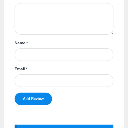
Name
*
Email
*