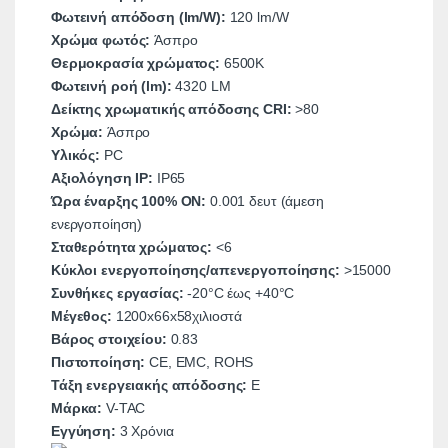
Φωτεινή απόδοση (lm/W):
120 lm/W
Χρώμα φωτός:
Άσπρο
Θερμοκρασία χρώματος:
6500Κ
Φωτεινή ροή (lm):
4320 LM
Δείκτης χρωματικής απόδοσης CRI:
>80
Χρώμα:
Άσπρο
Υλικός:
PC
Αξιολόγηση IP:
ΙΡ65
Ώρα έναρξης 100% ON:
0.001 δευτ (άμεση
ενεργοποίηση)
Σταθερότητα χρώματος:
<6
Κύκλοι ενεργοποίησης/απενεργοποίησης:
>15000
Συνθήκες εργασίας:
-20°C έως +40°C
Μέγεθος:
1200x66x58χιλιοστά
Βάρος στοιχείου:
0.83
Πιστοποίηση:
CE, EMC, ROHS
Τάξη ενεργειακής απόδοσης:
E
Μάρκα:
V-TAC
Εγγύηση:
3 Χρόνια