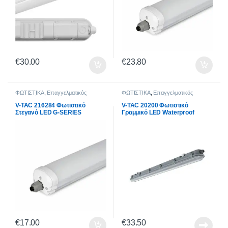
€
30.00
€
23.80
ΦΩΤΙΣΤΙΚΑ
,
Επαγγελματικός
ΦΩΤΙΣΤΙΚΑ
,
Επαγγελματικός
Φωτισμός
,
Στεγανά Φωτιστικά
Φωτισμός
,
Στεγανά Φωτιστικά
V-TAC 216284 Φωτιστικό
V-TAC 20200 Φωτιστικό
Στεγανό LED G-SERIES
Γραμμικό LED Waterproof
1200mm 36W 6400K 120LM/W
Fitting M-SERIES 1500mm 48W
6400K Ψυχρό Λευκό Φως
Transparent 120LM/W
€
17.00
€
33.50