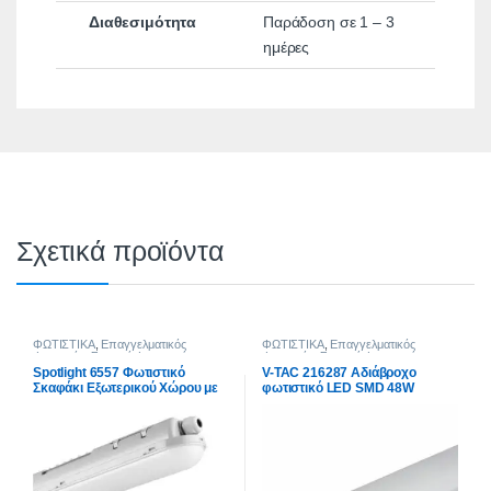
Διαθεσιμότητα
Παράδοση σε 1 – 3
ημέρες
Σχετικά προϊόντα
ΦΩΤΙΣΤΙΚΑ
,
Επαγγελματικός
ΦΩΤΙΣΤΙΚΑ
,
Επαγγελματικός
Φωτισμός
,
Στεγανά Φωτιστικά
Φωτισμός
,
Στεγανά Φωτιστικά
Spotlight 6557 Φωτιστικό
V-TAC 216287 Αδιάβροχο
Σκαφάκι Εξωτερικού Χώρου με
φωτιστικό LED SMD 48W
Ενσωματωμένο LED 52W
1500mm φυσικό λευκό 4000K
120lm/W