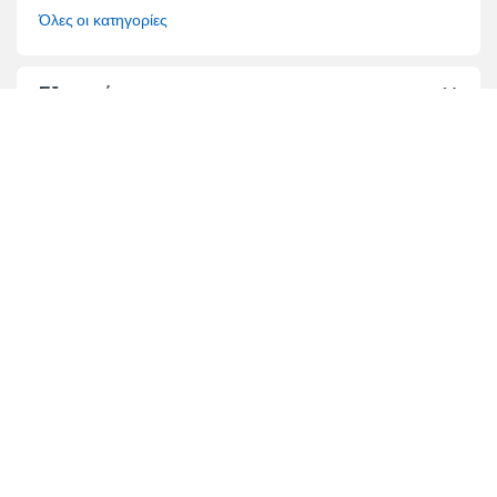
Όλες οι κατηγορίες
Εξυπηρέτηση
Όροι Πωλήσεων
Όροι Χρήσης
Τρόποι Πληρωμής
Τρόποι Αποστολής
Επίλυση διαφορών
Τραπεζικοί Λογαριασμοί