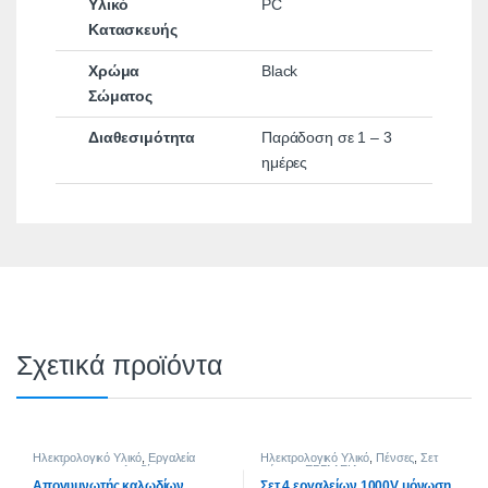
Υλικό
PC
Κατασκευής
Χρώμα
Black
Σώματος
Διαθεσιμότητα
Παράδοση σε 1 – 3
ημέρες
Σχετικά προϊόντα
Ηλεκτρολογικό Υλικό
,
Εργαλεία
Ηλεκτρολογικό Υλικό
,
Πένσες
,
Σετ
απογύμνωσης καλωδίων
,
πένσες
,
ΕΡΓΑΛΕΙΑ
Απογυμνωτές καλωδίων αυτόματοι
,
Απογυμνωτής καλωδίων
Σετ 4 εργαλείων 1000V μόνωση