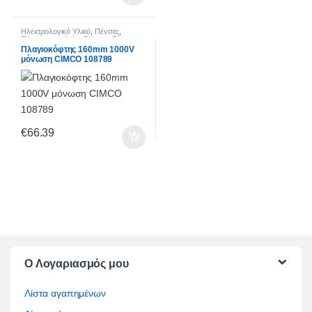
Ηλεκτρολογικό Υλικό
,
Πένσες
,
Πένσες ασφαλείας Diamant Plus
κόκκινο
,
ΕΡΓΑΛΕΙΑ
Πλαγιοκόφτης 160mm 1000V
μόνωση CIMCO 108789
€
66.39
O Λογαριασμός μου
Λίστα αγαπημένων