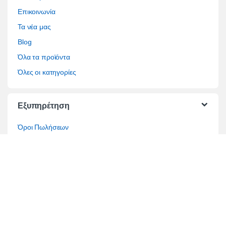
Επικοινωνία
Τα νέα μας
Blog
Όλα τα προϊόντα
Όλες οι κατηγορίες
Εξυπηρέτηση
Όροι Πωλήσεων
Όροι Χρήσης
Τρόποι Πληρωμής
Τρόποι Αποστολής
Επίλυση διαφορών
Τραπεζικοί Λογαριασμοί