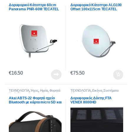
Δορυφορικό Κάτοπτρο 60cm
Δορυφορικό Κάτοπτρο ALG100
Panorama PNR-60M TECATEL
Offset 100x115cm TECATEL
€
16.50
€
75.50
ΤΕΧΝΟΛΟΓΙΑ
,
Ήχος
,
Ηχεία
,
Φορητά
ΤΕΧΝΟΛΟΓΙΑ
,
Εικόνα
,
Συστήματα
Ηχεία Bluetooth
Λήψης
,
Δορυφορικοί
Αποκωδικοποιητές
,
Τηλεοράσεις &
Akai ABTS-22 Φορητό ηχείο
Δορυφορικός Δέκτης FTA
Αξεσουάρ
Bluetooth με κάρτα micro SD και
VENEX 8000HD
Aux-In – 9 W