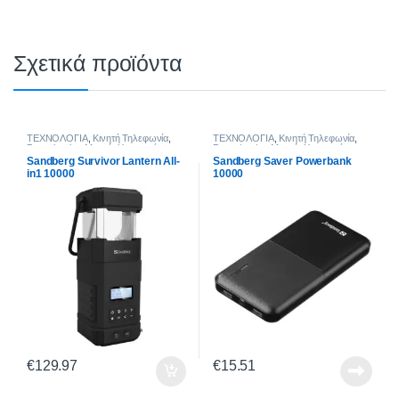
Σχετικά προϊόντα
ΤΕΧΝΟΛΟΓΙΑ
,
Κινητή Τηλεφωνία
,
ΤΕΧΝΟΛΟΓΙΑ
,
Κινητή Τηλεφωνία
,
Powerbanks
,
Mεσαία Χωρητικότητα
Powerbanks
,
Mεσαία Χωρητικότητα
(10.000-19.000mAh)
(10.000-19.000mAh)
Sandberg Survivor Lantern All-
Sandberg Saver Powerbank
in1 10000
10000
€
129.97
€
15.51