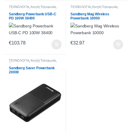
ΤΕΧΝΟΛΟΓΙΑ
,
Κινητή Τηλεφωνία
,
ΤΕΧΝΟΛΟΓΙΑ
,
Κινητή Τηλεφωνία
,
Powerbanks
,
Πολύ Υψηλή
Powerbanks
,
Mεσαία Χωρητικότητα
Χωρητικότητα (30.000mAh-και άνω)
(10.000-19.000mAh)
Sandberg Powerbank USB-C
Sandberg Mag Wireless
PD 100W 38400
Powerbank 10000
€
103.78
€
32.97
ΤΕΧΝΟΛΟΓΙΑ
,
Κινητή Τηλεφωνία
,
Powerbanks
,
Υψηλή Χωρητικότητα
(20.000-29.000mAh)
Sandberg Saver Powerbank
20000