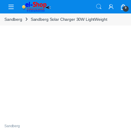
Skip to navigation
Skip to content
0
Sandberg
Sandberg Solar Charger 30W LightWeight
Sandberg