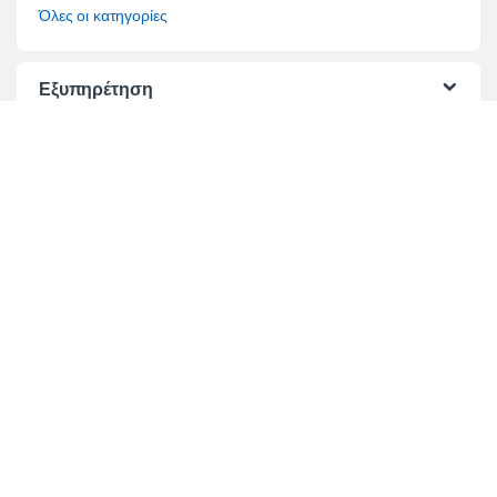
Όλες οι κατηγορίες
Εξυπηρέτηση
Όροι Πωλήσεων
Όροι Χρήσης
Τρόποι Πληρωμής
Τρόποι Αποστολής
Επίλυση διαφορών
Τραπεζικοί Λογαριασμοί