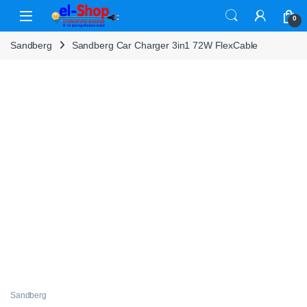
Skip to navigation
Skip to content
0
Sandberg
Sandberg Car Charger 3in1 72W FlexCable
Sandberg