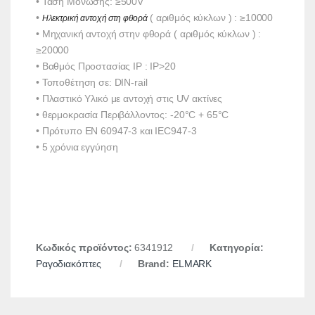
•
Τάση Μόνωσης: ≥500V
•
( αριθμός κύκλων ) : ≥10000
Ηλεκτρική αντοχή στη φθορά 
•
Μηχανική αντοχή στην φθορά ( αριθμός κύκλων ) :
≥20000
• Βαθμός Προστασίας
IP : IP>20
•
Τοποθέτηση σε: DIN-rail
•
Πλαστικό Υλικό με αντοχή στις
UV ακτίνες
•
θερμοκρασία Περιβάλλοντος: -20°C + 65°C
• Πρότυπο EN 60947-3 και IEC947-3
• 5 χρόνια εγγύηση
Κωδικός προϊόντος:
6341912
Κατηγορία:
Ραγοδιακόπτες
Brand:
ELMARK