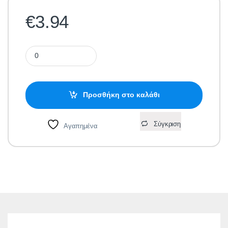
€
3.94
Ραγοδιακόπτης Μονοπολικός 80A Elmark quantity
Προσθήκη στο καλάθι
Σύγκριση
Αγαπημένα