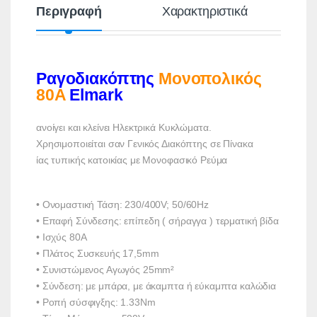
Περιγραφή
Χαρακτηριστικά
Ραγοδιακόπτης
Μονοπολικός
80A
Elmark
ανοίγει και κλείνει Ηλεκτρικά Κυκλώματα.
Χρησιμοποιείται σαν Γενικός Διακόπτης σε Πίνακα
ίας τυπικής κατοικίας με Μονοφασικό Ρεύμα
•
Ονομαστική Τάση: 230/400V; 50/60Hz
•
Επαφή Σύνδεσης: επίπεδη ( σήραγγα ) τερματική βίδα
• Ισχύς 80A
• Πλάτος Συσκευής 17,5mm
• Συνιστώμενος Αγωγός 25mm²
•
Σύνδεση: με μπάρα, με άκαμπτα ή εύκαμπτα καλώδια
•
Ροπή σύσφιγξης: 1.33Nm