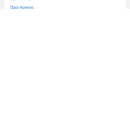
Όροι Χρήσης
Τρόποι Πληρωμής
Τρόποι Αποστολής
Επίλυση διαφορών
Τραπεζικοί Λογαριασμοί
Έχετε κάποια ερώτηση;
216-700 2441, 216-