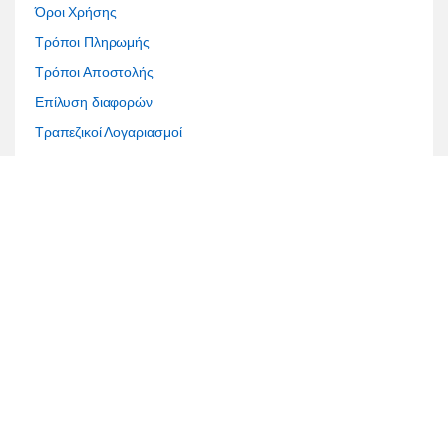
Όροι Χρήσης
Τρόποι Πληρωμής
Τρόποι Αποστολής
Επίλυση διαφορών
Τραπεζικοί Λογαριασμοί
Έχετε κάποια ερώτηση;
216-700 2441, 216-