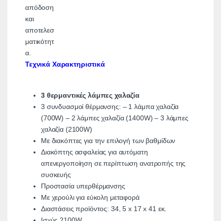
απόδοση
και
αποτελεσ
ματικότητ
α.
Τεχνικά Χαρακτηριστικά
3 θερμαντικές λάμπες χαλαζία
3 συνδυασμοί θέρμανσης: – 1 λάμπα χαλαζία
(700W) – 2 λάμπες χαλαζία (1400W) – 3 λάμπες
χαλαζία (2100W)
Με διακόπτες για την επιλογή των βαθμίδων
Διακόπτης ασφαλείας για αυτόματη
απενεργοποίηση σε περίπτωση ανατροπής της
συσκευής
Προστασία υπερθέρμανσης
Με χερούλι για εύκολη μεταφορά
Διαστάσεις προϊόντος: 34, 5 x 17 x 41 εκ.
Ισχύς 2100W