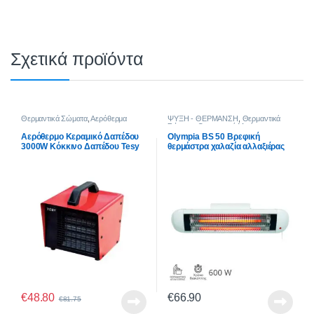
Σχετικά προϊόντα
Θερμαντικά Σώματα
,
Αερόθερμα
ΨΥΞΗ - ΘΕΡΜΑΝΣΗ
,
Θερμαντικά
Σώματα
,
Θερμαντικά Μπάνιου
Αερόθερμο Κεραμικό Δαπέδου
Olympia BS 50 Βρεφική
3000W Κόκκινο Δαπέδου Tesy
θερμάστρα χαλαζία αλλαξιέρας
αδιάβροχη με χρονοδιακόπτη
600 W
€
48.80
€
66.90
€
81.75