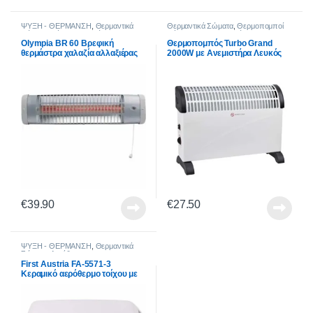
ΨΥΞΗ - ΘΕΡΜΑΝΣΗ
,
Θερμαντικά
Θερμαντικά Σώματα
,
Θερμοπομποί
Σώματα
,
Σόμπες Χαλαζία
Πάνελ - Θερμοπομποί - Convectors
Olympia BR 60 Βρεφική
Θερμοπομπός Turbo Grand
θερμάστρα χαλαζία αλλαξιέρας
2000W με Ανεμιστήρα Λευκός
με χρονοδιακόπτη 600 W
€
39.90
€
27.50
ΨΥΞΗ - ΘΕΡΜΑΝΣΗ
,
Θερμαντικά
Σώματα
,
Αερόθερμα
First Austria FA-5571-3
Κεραμικό αερόθερμο τοίχου με
θερμοστάτη, χρονοδιακόπτη και
τηλεχειριστήριο 2000 W