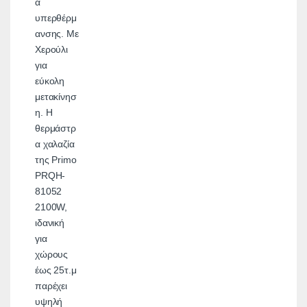
α
υπερθέρμ
ανσης. Με
Χερούλι
για
εύκολη
μετακίνησ
η. H
θερμάστρ
α χαλαζία
της Primo
PRQH-
81052
2100W,
ιδανική
για
χώρους
έως 25τ.μ
παρέχει
υψηλή