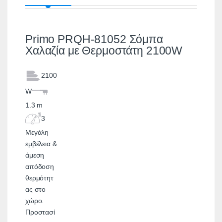
Primo PRQH-81052 Σόμπα
Χαλαζία με Θερμοστάτη 2100W
2100
W
1.3 m
3
Μεγάλη
εμβέλεια &
άμεση
απόδοση
θερμότητ
ας στο
χώρο.
Προστασί