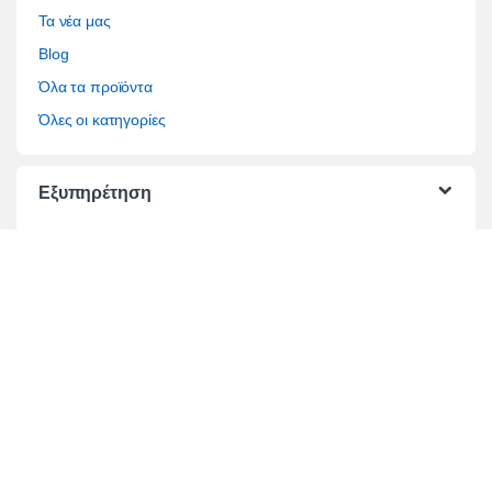
Τα νέα μας
Blog
Όλα τα προϊόντα
Όλες οι κατηγορίες
Εξυπηρέτηση
Όροι Πωλήσεων
Όροι Χρήσης
Τρόποι Πληρωμής
Τρόποι Αποστολής
Επίλυση διαφορών
Τραπεζικοί Λογαριασμοί