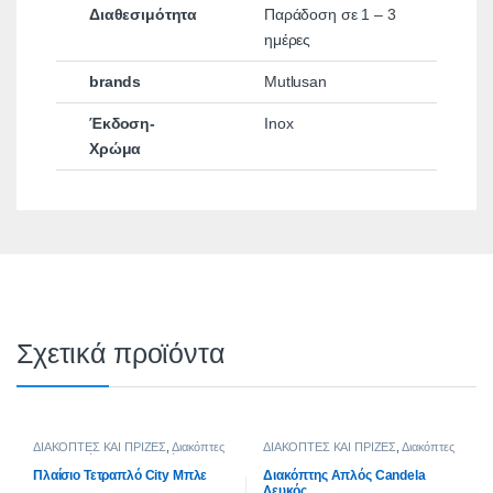
Διαθεσιμότητα
Παράδοση σε 1 – 3
ημέρες
brands
Mutlusan
Έκδοση-
Inox
Χρώμα
Σχετικά προϊόντα
ΔΙΑΚΟΠΤΕΣ ΚΑΙ ΠΡΙΖΕΣ
,
Διακόπτες
ΔΙΑΚΟΠΤΕΣ ΚΑΙ ΠΡΙΖΕΣ
,
Διακόπτες
CITY
,
Σειρά City Pastel Χρώματα
CANDELA
,
Candela Natural
,
Candela
Λευκό
Πλαίσιο Τετραπλό City Μπλε
Διακόπτης Απλός Candela
Λευκός