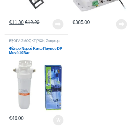
€
11.30
€
12.20
€
385.00
ΕΞΟΠΛΙΣΜΟΣ ΚΤΙΡΙΩΝ
,
Συσκευές
Φίλτρων Νερού
,
Φίλτρα Νερού
,
Είδη
Οικιακής Χρήσης
,
Εξοπλισμός Σπιτιού
Φίλτρο Νερού Κάτω Πάγκου DP
Μονό 10Bar
€
46.00