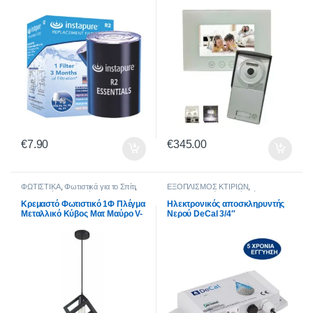
Ακουστικό, ΕL-828-7 + EL-702-1
+ EL-202 + EL-206
€
7.90
€
345.00
ΦΩΤΙΣΤΙΚΑ
,
Φωτιστικά για το Σπίτι
,
ΕΞΟΠΛΙΣΜΟΣ ΚΤΙΡΙΩΝ
,
Φωτιστικά Τραπεζαρίας
,
Αποσκληρυντές Νερού
,
Φίλτρα
ΕΞΟΠΛΙΣΜΟΣ ΚΤΙΡΙΩΝ
,
HoReCa
,
Νερού
,
Είδη Οικιακής Χρήσης
,
Κρεμαστό Φωτιστικό 1Φ Πλέγμα
Ηλεκτρονικός αποσκληρυντής
Φωτιστικά HoReCa
,
Κρεμαστά
Εξοπλισμός Σπιτιού
Μεταλλικό Κύβος Ματ Μαύρο V-
Νερού DeCal 3/4″
Μονόφωτα
,
Μεταλλικά
TAC 3834