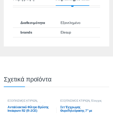
Διαθεσιμότητα
Εξαντλημένο
brands
Elesup
Σχετικά προϊόντα
ΕΞΟΠΛΙΣΜΟΣ ΚΤΙΡΙΩΝ
,
ΕΞΟΠΛΙΣΜΟΣ ΚΤΙΡΙΩΝ
,
Έλεγχος
Ανταλλακτικά Φίλτρα Νερού
,
Φίλτρα
Εισόδου
,
Θυροτηλεoράσεις
Νερού
,
Είδη Οικιακής Χρήσης
,
Ανταλλακτικό Φίλτρο Βρύσης
Σετ Έγχρωμης
Εξοπλισμός Σπιτιού
Instapure R2 (R-2CE)
ΘυροΤηλεόρασης 7″ με