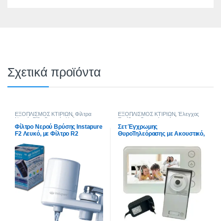
Σχετικά προϊόντα
ΕΞΟΠΛΙΣΜΟΣ ΚΤΙΡΙΩΝ
,
Φίλτρα
ΕΞΟΠΛΙΣΜΟΣ ΚΤΙΡΙΩΝ
,
Έλεγχος
Νερού
,
Είδη Οικιακής Χρήσης
,
Εισόδου
,
Θυροτηλεoράσεις
Εξοπλισμός Σπιτιού
,
Φίλτρα Νερού
Φίλτρο Νερού Βρύσης Instapure
Σετ Έγχρωμης
Μπαταρίας Βρύσης
F2 Λευκό, με Φίλτρο R2
ΘυροΤηλεόρασης με Ακουστικό,
TFT οθόνη 7,0″ KIT 936-1