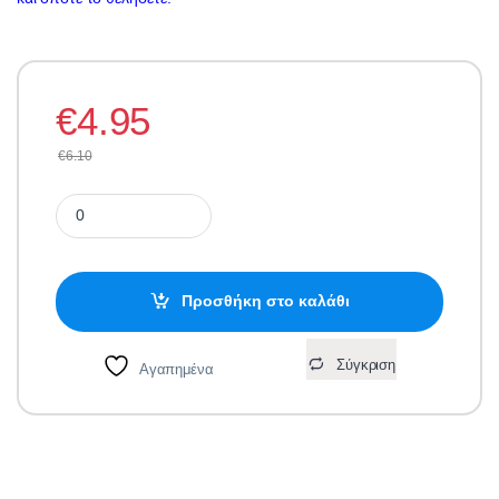
€
4.95
€
6.10
Izy-Lite Φακός με 3 Led quantity
Προσθήκη στο καλάθι
Σύγκριση
Αγαπημένα