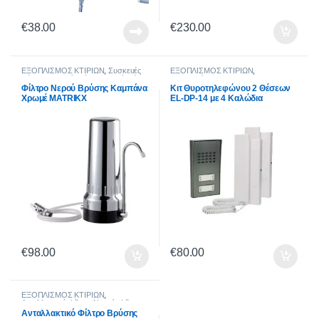
€
38.00
€
230.00
ΕΞΟΠΛΙΣΜΟΣ ΚΤΙΡΙΩΝ
,
Συσκευές
ΕΞΟΠΛΙΣΜΟΣ ΚΤΙΡΙΩΝ
,
Φίλτρων Νερού
,
Φίλτρα Νερού
,
Είδη
Θυροτηλέφωνα
Οικιακής Χρήσης
,
Εξοπλισμός Σπιτιού
Φίλτρο Νερού Βρύσης Καμπάνα
Κιτ Θυροτηλεφώνου 2 Θέσεων
Χρωμέ MATRIKX
EL-DP-14 με 4 Καλώδια
€
98.00
€
80.00
ΕΞΟΠΛΙΣΜΟΣ ΚΤΙΡΙΩΝ
,
Ανταλλακτικά Φίλτρα Νερού
,
Φίλτρα
Νερού
,
Είδη Οικιακής Χρήσης
,
Ανταλλακτικό Φίλτρο Βρύσης
Εξοπλισμός Σπιτιού