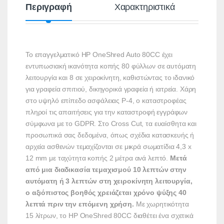
Περιγραφή
Χαρακτηριστικά
Το επαγγελματικό HP OneShred Auto 80CC έχει
εντυπωσιακή ικανότητα κοπής 80 φύλλων σε αυτόματη
λειτουργία και 8 σε χειροκίνητη, καθιστώντας το ιδανικό
για γραφεία σπιτιού, δικηγορικά γραφεία ή ιατρεία. Χάρη
στο υψηλό επίπεδο ασφάλειας P-4, ο καταστροφέας
πληροί τις απαιτήσεις για την καταστροφή εγγράφων
σύμφωνα με το GDPR. Στο Cross Cut, τα ευαίσθητα και
προσωπικά σας δεδομένα, όπως σχέδια κατασκευής ή
αρχεία ασθενών τεμαχίζονται σε μικρά σωματίδια 4,3 x
12 mm με ταχύτητα κοπής 2 μέτρα ανά λεπτό.
Μετά
από μια διαδικασία τεμαχισμού 10 λεπτών στην
αυτόματη ή 3 λεπτών στη χειροκίνητη λειτουργία,
ο αξιόπιστος βοηθός χρειάζεται χρόνο ψύξης 40
λεπτά πριν την επόμενη χρήση.
Με χωρητικότητα
15 λίτρων, το HP OneShred 80CC διαθέτει ένα σχετικά