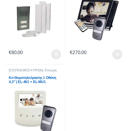
€
80.00
€
270.00
ΕΞΟΠΛΙΣΜΟΣ ΚΤΙΡΙΩΝ
,
Έλεγχος
Εισόδου
,
Θυροτηλεoράσεις
Κιτ Θυροτηλεόρασης 1 Οθόνη
4,3” | EL-461 + EL-MU1
Έγχρωμη