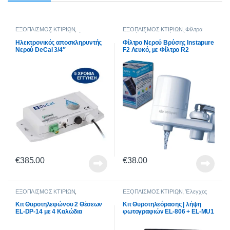
ΕΞΟΠΛΙΣΜΟΣ ΚΤΙΡΙΩΝ
,
ΕΞΟΠΛΙΣΜΟΣ ΚΤΙΡΙΩΝ
,
Φίλτρα
Αποσκληρυντές Νερού
,
Φίλτρα
Νερού
,
Είδη Οικιακής Χρήσης
,
Νερού
,
Είδη Οικιακής Χρήσης
,
Εξοπλισμός Σπιτιού
,
Φίλτρα Νερού
Ηλεκτρονικός αποσκληρυντής
Φίλτρο Νερού Βρύσης Instapure
Εξοπλισμός Σπιτιού
Μπαταρίας Βρύσης
Νερού DeCal 3/4″
F2 Λευκό, με Φίλτρο R2
€
385.00
€
38.00
ΕΞΟΠΛΙΣΜΟΣ ΚΤΙΡΙΩΝ
,
ΕΞΟΠΛΙΣΜΟΣ ΚΤΙΡΙΩΝ
,
Έλεγχος
Θυροτηλέφωνα
Εισόδου
,
Θυροτηλεoράσεις
Κιτ Θυροτηλεφώνου 2 Θέσεων
Κιτ Θυροτηλεόρασης | λήψη
EL-DP-14 με 4 Καλώδια
φωτογραφιών EL-806 + EL-MU1
(HD TFT οθόνη 8’’ Έγχρωμη