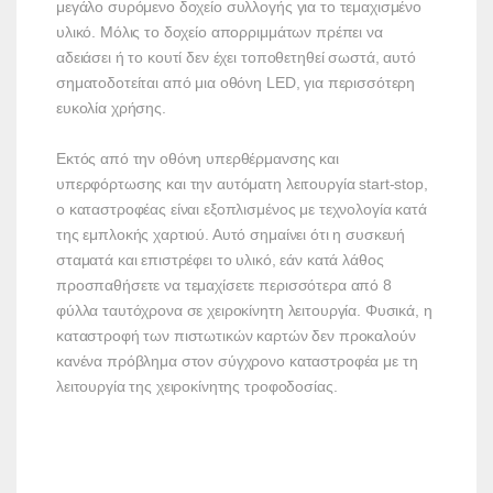
μεγάλο συρόμενο δοχείο συλλογής για το τεμαχισμένο
υλικό. Μόλις το δοχείο απορριμμάτων πρέπει να
αδειάσει ή το κουτί δεν έχει τοποθετηθεί σωστά, αυτό
σηματοδοτείται από μια οθόνη LED, για περισσότερη
ευκολία χρήσης.
Εκτός από την οθόνη υπερθέρμανσης και
υπερφόρτωσης και την αυτόματη λειτουργία start-stop,
o καταστροφέας είναι εξοπλισμένος με τεχνολογία κατά
της εμπλοκής χαρτιού. Αυτό σημαίνει ότι η συσκευή
σταματά και επιστρέφει το υλικό, εάν κατά λάθος
προσπαθήσετε να τεμαχίσετε περισσότερα από 8
φύλλα ταυτόχρονα σε χειροκίνητη λειτουργία. Φυσικά, η
καταστροφή των πιστωτικών καρτών δεν προκαλούν
κανένα πρόβλημα στον σύγχρονο καταστροφέα με τη
λειτουργία της χειροκίνητης τροφοδοσίας.