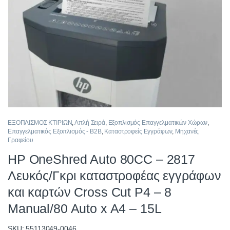
ΕΞΟΠΛΙΣΜΟΣ ΚΤΙΡΙΩΝ
,
Απλή Σειρά
,
Εξοπλισμός Επαγγελματικών Χώρων
,
Επαγγελματικός Εξοπλισμός - B2B
,
Καταστροφείς Eγγράφων
,
Μηχανές
Γραφείου
HP OneShred Auto 80CC – 2817
Λευκός/Γκρι καταστροφέας εγγράφων
και καρτών Cross Cut P4 – 8
Manual/80 Auto x A4 – 15L
SKU: 55113049-0046