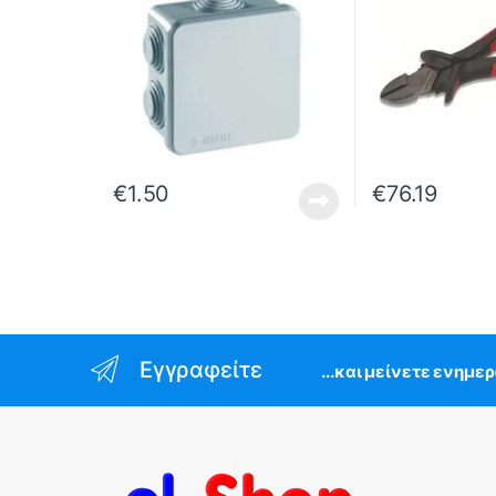
€
1.50
€
76.19
Εγγραφείτε
...και μείνετε ενημε