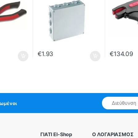
€
1.93
€
134.09
E
ρωμένοι
m
a
i
l
*
ΓΙΑΤΙ El-Shop
Ο ΛΟΓΑΡΙΑΣΜΟΣ