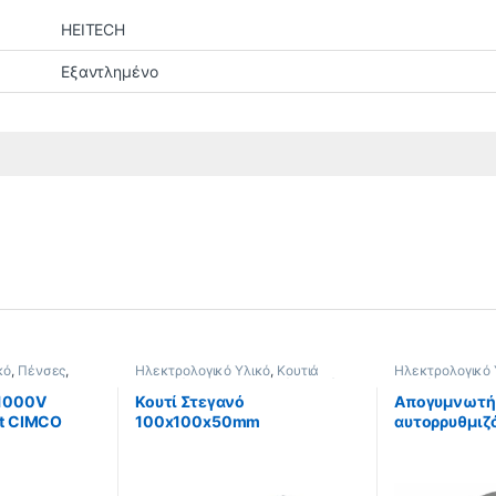
HEITECH
Εξαντλημένο
κό
,
Πένσες
,
Ηλεκτρολογικό Υλικό
,
Κουτιά
Ηλεκτρολογικό 
Diamant Plus
Στεγανά
,
Ηλεκτρολογικά Κουτιά
απογύμνωσης κ
ΓΑΛΕΙΑ
Απογυμνωτές κ
1000V
Κουτί Στεγανό
Απογυμνωτή
ΕΡΓΑΛΕΙΑ
t CIMCO
100x100x50mm
αυτορρυθμι
STRIP CIMCO