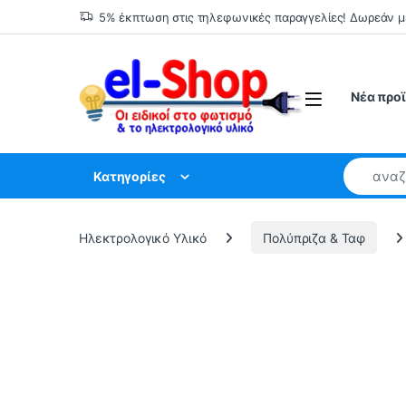
Skip to navigation
Skip to content
5% έκπτωση στις τηλεφωνικές παραγγελίες! Δωρεάν 
Νέα προ
Κατηγορίες
Ηλεκτρολογικό Υλικό
Πολύπριζα & Ταφ