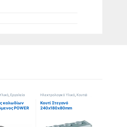
Υλικό
,
Εργαλεία
Ηλεκτρολογικό Υλικό
,
Κουτιά
αλωδίων
,
Στεγανά
,
Ηλεκτρολογικά Κουτιά
αλωδίων αυτόματοι
,
ς καλωδίων
Κουτί Στεγανό
ζόμενος POWER
240x180x80mm
 100770