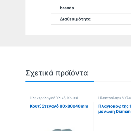
brands
Διαθεσιμότητα
Σχετικά προϊόντα
Ηλεκτρολογικό Υλικό
,
Κουτιά
Ηλεκτρολογικό Υλι
Στεγανά
,
Ηλεκτρολογικά Κουτιά
Πένσες ασφαλείας 
κόκκινο-μαύρο
,
ΕΡ
Κουτί Στεγανό 80x80x40mm
Πλαγιοκόφτης 
μόνωση Diaman
100000