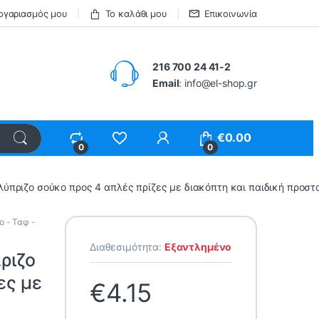
ογαριασμός μου
Το καλάθι μου
Επικοινωνία
216 700 24 41-2
Email
: info@el-shop.gr
€
0.00
0
0
ύπριζο σούκο προς 4 απλές πρίζες με διακόπτη και παιδική προστ
ο - Ταφ -
Διαθεσιμότητα:
Εξαντλημένο
ριζο
ες με
€
4.15