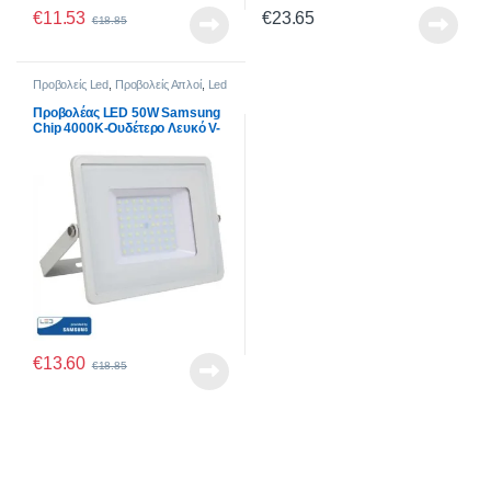
€
11.53
€
23.65
€
18.85
Προβολείς Led
,
Προβολείς Απλοί
,
Led
50W
Προβολέας LED 50W Samsung
Chip 4000K-Ουδέτερο Λευκό V-
TAC 410 Λευκός
€
13.60
€
18.85