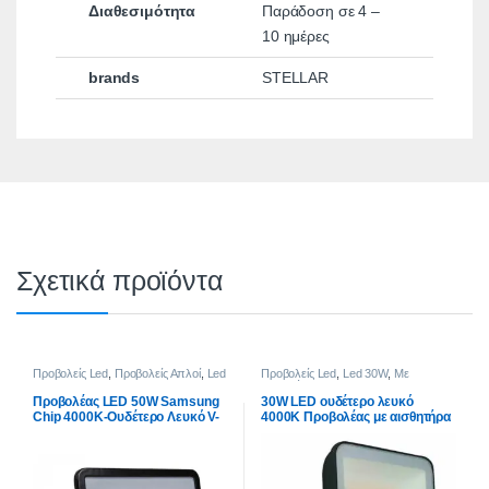
Διαθεσιμότητα
Παράδοση σε 4 –
10 ημέρες
brands
STELLAR
Σχετικά προϊόντα
Προβολείς Led
,
Προβολείς Απλοί
,
Led
Προβολείς Led
,
Led 30W
,
Με
50W
Αισθητήρες-Sensor
Προβολέας LED 50W Samsung
30W LED ουδέτερο λευκό
Chip 4000K-Ουδέτερο Λευκό V-
4000K Προβολέας με αισθητήρα
TAC 407 Μαύρος
φωτός μαύρο σώμα 100lm/W
20170 V-TAC