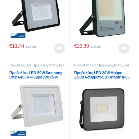
€
11.74
€
23.30
€
16.00
€
25.60
Προβολείς Led
,
Προβολείς Απλοί
,
Led
Προβολείς Led
,
Προβολείς Απλοί
,
Led
50W
20W
Προβολέας LED 50W Samsung
Προβολέας LED 20W Μαύρο
Chip 6400K-Ψυχρό Λευκό V-
Σώμα Ασύρματος Bluetooth IP65
TAC 411 Λευκός
100° 1400lm RGB+3000K-
6400K V-TAC 5985