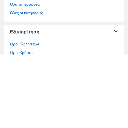
Όλα τα προϊόντα
Όλες οι κατηγορίες
Εξυπηρέτηση
Όροι Πωλήσεων
Όροι Χρήσης
Τρόποι Πληρωμής
Τρόποι Αποστολής
Επίλυση διαφορών
Τραπεζικοί Λογαριασμοί