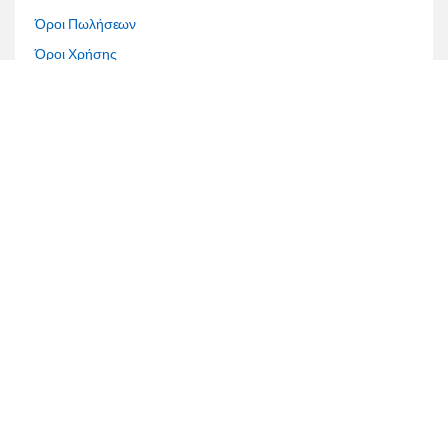
Όροι Πωλήσεων
Όροι Χρήσης
Τρόποι Πληρωμής
Τρόποι Αποστολής
Επίλυση διαφορών
Τραπεζικοί Λογαριασμοί
Έχετε κάποια ερώτηση;