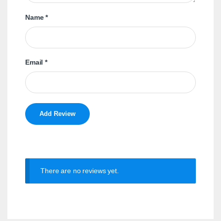
Name
*
Email
*
There are no reviews yet.