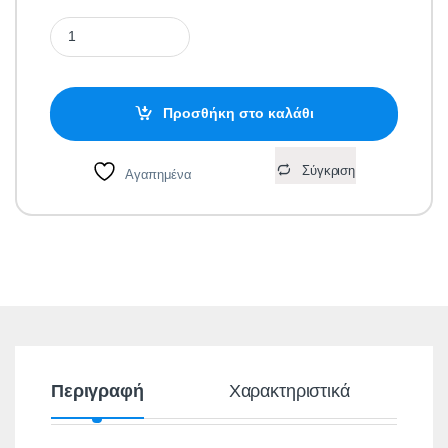
Πλαίσιο Lecce Διπλό Ασημί Μεταλλικό quantity
Προσθήκη στο καλάθι
Σύγκριση
Αγαπημένα
Περιγραφή
Χαρακτηριστικά
Α