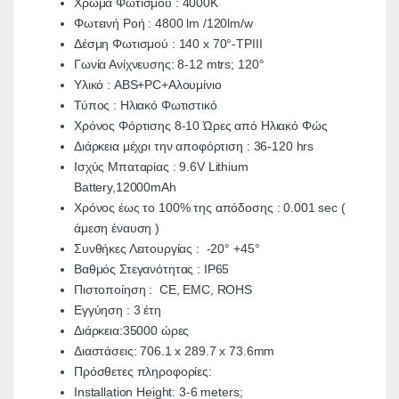
Χρώμα Φωτισμού : 4000K
Φωτεινή Ροή : 4800 lm /120lm/w
Δέσμη Φωτισμού : 140 x 70°-TPIII
Γωνία Ανίχνευσης: 8-12 mtrs; 120°
Υλικό : ABS+PC+Αλουμίνιο
Τύπος : Ηλιακό Φωτιστικό
Χρόνος Φόρτισης 8-10 Ώρες από Ηλιακό Φώς
Διάρκεια μέχρι την αποφόρτιση : 36-120 hrs
Ισχύς Μπαταρίας : 9.6V Lithium
Battery,12000mAh
Χρόνος έως το 100% της απόδοσης : 0.001 sec (
άμεση έναυση )
Συνθήκες Λειτουργίας : -20° +45°
Βαθμός Στεγανότητας : IP65
Πιστοποίηση : CE, EMC, ROHS
Εγγύηση : 3 έτη
Διάρκεια:35000 ώρες
Διαστάσεις: 706.1 x 289.7 x 73.6mm
Πρόσθετες πληροφορίες:
Installation Height: 3-6 meters;