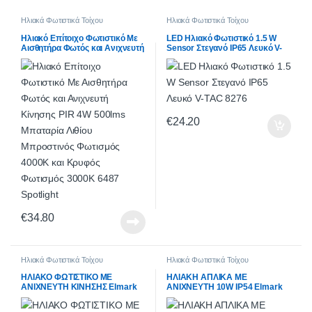
Ηλιακά Φωτιστικά Τοίχου
Ηλιακά Φωτιστικά Τοίχου
Ηλιακό Επίτοιχο Φωτιστικό Με
LED Ηλιακό Φωτιστικό 1.5 W
Αισθητήρα Φωτός και Ανιχνευτή
Sensor Στεγανό IP65 Λευκό V-
Κίνησης PIR 4W 500lms
TAC 8276
Μπαταρία Λιθίου Μπροστινός
Φωτισμός 4000K και Κρυφός
Φωτισμός 3000Κ 6487 Spotlight
€
24.20
€
34.80
Ηλιακά Φωτιστικά Τοίχου
Ηλιακά Φωτιστικά Τοίχου
ΗΛΙΑΚΟ ΦΩΤΙΣΤΙΚΟ ΜΕ
ΗΛΙΑΚΗ ΑΠΛΙΚΑ ΜΕ
ΑΝΙΧΝΕΥΤΗ ΚΙΝΗΣΗΣ Elmark
ΑΝΙΧΝΕΥΤΗ 10W IP54 Elmark
με 36 LED 400lm IP64 98SOL36
98SOL201