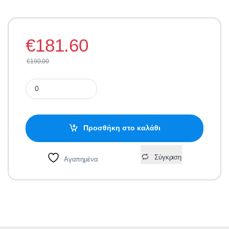
€
181.60
€
190.00
LED 40W 120lm/w Ηλιακό Φωτιστικό Δρόμου με Ανιχνευτή Κίνησ
Προσθήκη στο καλάθι
Σύγκριση
Αγαπημένα