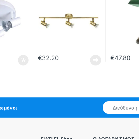
€
32.20
€
47.80
E
ρωμένοι
m
a
i
l
*
ΓΙΑΤΙ El-Shop
Ο ΛΟΓΑΡΙΑΣΜΟΣ