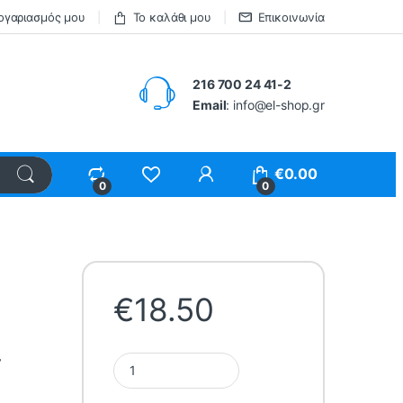
ογαριασμός μου
Το καλάθι μου
Επικοινωνία
216 700 24 41-2
Email
: info@el-shop.gr
€
0.00
0
0
€
18.50
-
InLight Φωτιστικό Σποτ Οροφής LED 7W, 3000K ,