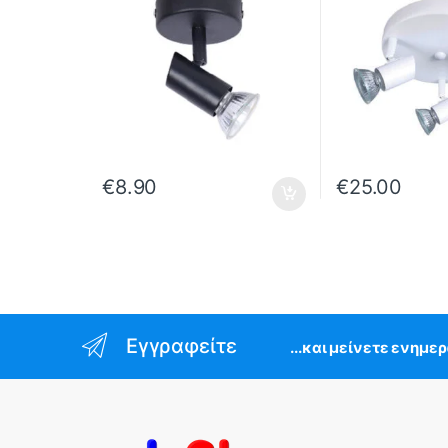
€
8.90
€
25.00
Εγγραφείτε
...και μείνετε ενημε