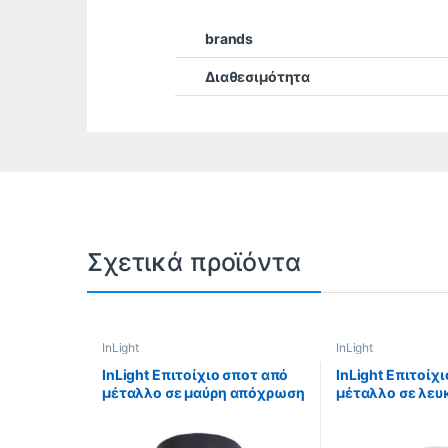
brands
Διαθεσιμότητα
Σχετικά προϊόντα
InLight
InLight
InLight Επιτοίχιο σποτ από
InLight Επιτοίχ
μέταλλο σε μαύρη απόχρωση
μέταλλο σε λε
(9077-1Φ-Μαύρο)
(9077-3Φ-Λευκ