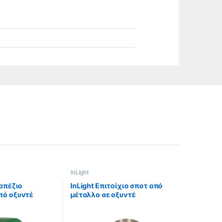
InLight
ραπέζιο
InLight Επιτοίχιο σποτ από
πό οξυντέ
μέταλλο σε οξυντέ
πράσινο γυαλί
απόχρωση (9064-1Φ-
Οξυντέ)