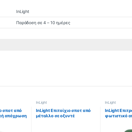
InLight
Παράδοση σε 4 – 10 ημέρες
InLight
InLight
ιο σποτ από
InLight Επιτοίχιο σποτ από
InLight Επιτ
υκή απόχρωση
μέταλλο σε οξυντέ
φωτιστικό α
ό)
απόχρωση (9076-3Φ-
μέταλλο και 
Οξυντέ)
(3431-BR)