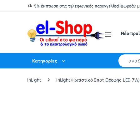
Skip to navigation
Skip to content
5% έκπτωση στις τηλεφωνικές παραγγελίες! Δωρεάν 
Νέα προ
Κατηγορίες
InLight
InLight Φωτιστικό Σποτ Οροφής LED 7W,