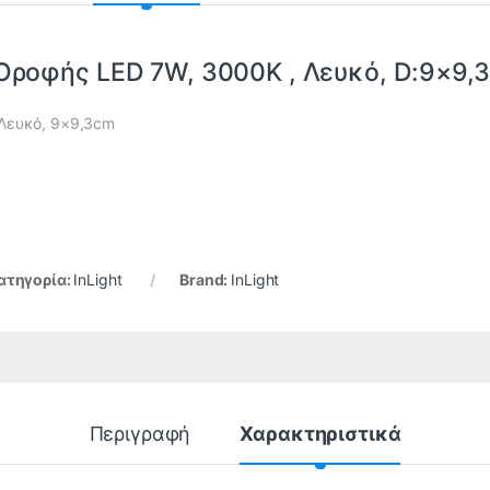
 Οροφής LED 7W, 3000K , Λευκό, D:9×9,
Λευκό, 9×9,3cm
ατηγορία:
InLight
Brand:
InLight
Περιγραφή
Χαρακτηριστικά