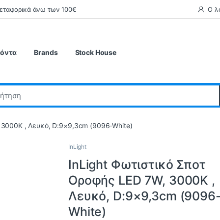
μεταφορικά άνω των 100€
Ο λ
ϊόντα
Brands
Stock House
 3000K , Λευκό, D:9×9,3cm (9096-White)
InLight
InLight Φωτιστικό Σποτ
Οροφής LED 7W, 3000K ,
Λευκό, D:9×9,3cm (9096
White)