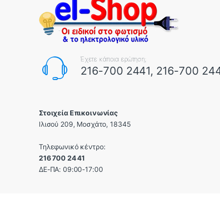
Έχετε κάποια ερώτηση;
216-700 2441, 216-700 24
Στοιχεία Επικοινωνίας
Ιλισού 209, Μοσχάτο, 18345
Τηλεφωνικό κέντρο:
216 700 24 41
ΔΕ-ΠΑ: 09:00-17:00
Αρ. Γ.ΕΜΗ.: 044345707000