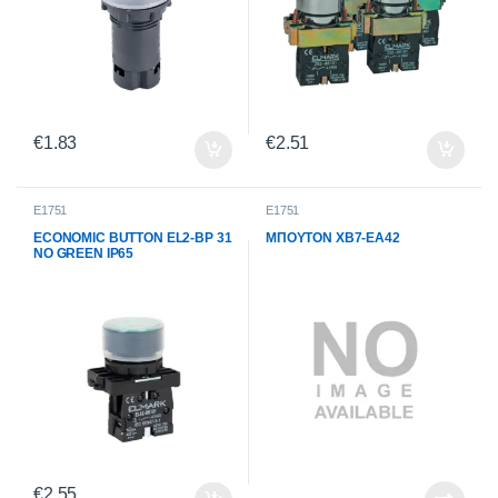
€
1.83
€
2.51
E1751
E1751
ECONOMIC BUTTON EL2-BP 31
ΜΠΟΥΤΟΝ XB7-EA42
NO GREEN IP65
€
2.55