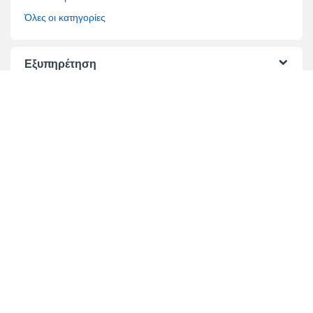
Όλες οι κατηγορίες
Εξυπηρέτηση
Όροι Πωλήσεων
Όροι Χρήσης
Τρόποι Πληρωμής
Τρόποι Αποστολής
Επίλυση διαφορών
Τραπεζικοί Λογαριασμοί