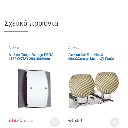
Σχετικά προϊόντα
Απλίκες
Απλίκες
Απλίκα Τοίχου Wenge PERA
Απλίκα 2Φ Eslo Νίκελ
4160 OKTAY 29x10x24cm
Μεταλλικό με Μπρονζέ Γυαλί
Classic 955Eslo-954092BR
€
19.20
€
45.60
€
21.20